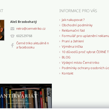
KT
INFORMACE PRO VÁS
Jak nakupovat ?
Aleš Brzobohatý
Obchodní podmínky
retro
@
cernetriko.cz
Reklamační řád
Formulář pro uplatnění reklam
602529768
Praní a žehlení
Černé triko aktuálně n
Výměna trička
a facebooku
10 důvodů proč vybrat ČERNÉ 
BLOG
Výdejní místo Černé triko
Podmínky ochrany osobních ú
Kontakt