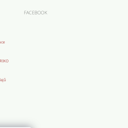
FACEBOOK
ace
TRIKO
dajů