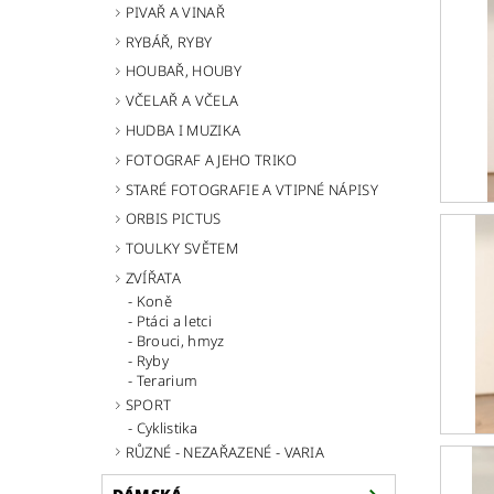
PIVAŘ A VINAŘ
RYBÁŘ, RYBY
HOUBAŘ, HOUBY
VČELAŘ A VČELA
HUDBA I MUZIKA
FOTOGRAF A JEHO TRIKO
STARÉ FOTOGRAFIE A VTIPNÉ NÁPISY
ORBIS PICTUS
TOULKY SVĚTEM
ZVÍŘATA
Koně
Ptáci a letci
Brouci, hmyz
Ryby
Terarium
SPORT
Cyklistika
RŮZNÉ - NEZAŘAZENÉ - VARIA