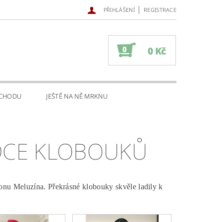
|
PŘIHLÁŠENÍ
REGISTRACE
0
0 Kč
BCHODU
JEŠTĚ NA NĚ MRKNU
ÍDCE KLOBOUKŮ
lonu Meluzína. Překrásné klobouky skvěle ladily k