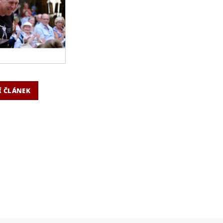
Í ČLÁNEK