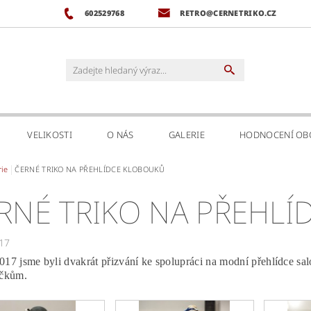
602529768
RETRO@CERNETRIKO.CZ
VELIKOSTI
O NÁS
GALERIE
HODNOCENÍ O
rie
ČERNÉ TRIKO NA PŘEHLÍDCE KLOBOUKŮ
RNÉ TRIKO NA PŘEHL
17
017 jsme byli dvakrát přizvání ke spolupráci na modní přehlídce sa
ičkům.