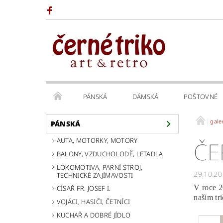
PÁNSKÁ
DÁMSKÁ
POŠTOVNÉ
gale
PÁNSKÁ
AUTA, MOTORKY, MOTORY
ČE
BALONY, VZDUCHOLODĚ, LETADLA
LOKOMOTIVA, PARNÍ STROJ,
29.10.20
TECHNICKÉ ZAJÍMAVOSTI
V roce 2
CÍSAŘ FR. JOSEF I.
našim tr
VOJÁCI, HASIČI, ČETNÍCI
KUCHAŘ A DOBRÉ JÍDLO