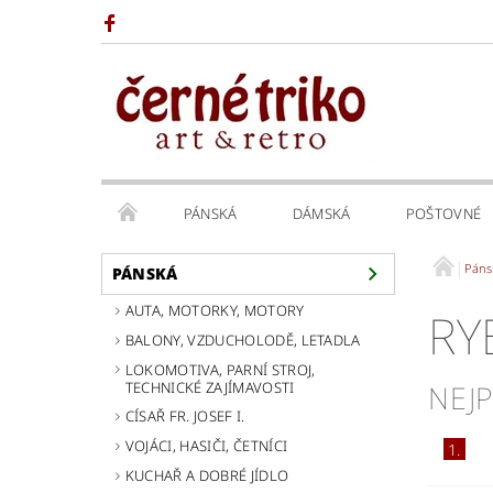
PÁNSKÁ
DÁMSKÁ
POŠTOVNÉ
Páns
PÁNSKÁ
AUTA, MOTORKY, MOTORY
RY
BALONY, VZDUCHOLODĚ, LETADLA
LOKOMOTIVA, PARNÍ STROJ,
TECHNICKÉ ZAJÍMAVOSTI
NEJ
CÍSAŘ FR. JOSEF I.
VOJÁCI, HASIČI, ČETNÍCI
1.
KUCHAŘ A DOBRÉ JÍDLO