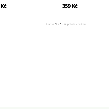
 Kč
359 Kč
1
1
6
Stránka
z
-
položek celkem