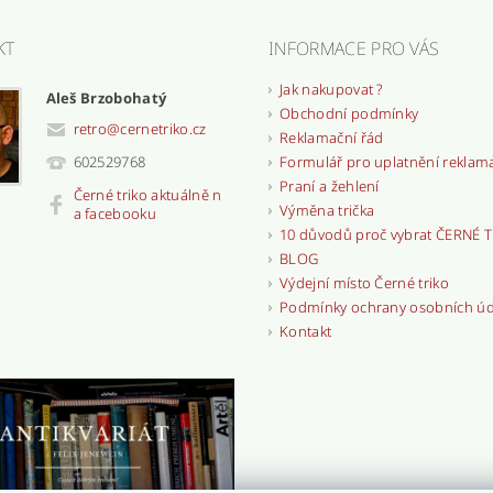
KT
INFORMACE PRO VÁS
Jak nakupovat ?
Aleš Brzobohatý
Obchodní podmínky
retro
@
cernetriko.cz
Reklamační řád
Formulář pro uplatnění reklam
602529768
Praní a žehlení
Černé triko aktuálně n
Výměna trička
a facebooku
10 důvodů proč vybrat ČERNÉ 
BLOG
Výdejní místo Černé triko
Podmínky ochrany osobních ú
Kontakt