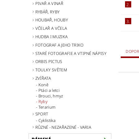
PIVAŘ A VINAŘ
2.
RYBÁŘ, RYBY
HOUBAŘ, HOUBY
3.
VČELAŘ A VČELA
HUDBA I MUZIKA
FOTOGRAF A JEHO TRIKO
DOPOR
STARÉ FOTOGRAFIE A VTIPNÉ NÁPISY
ORBIS PICTUS
TOULKY SVĚTEM
ZVÍŘATA
Koně
Ptáci a letci
Brouci, hmyz
Ryby
Terarium
SPORT
Cyklistika
RŮZNÉ - NEZAŘAZENÉ - VARIA