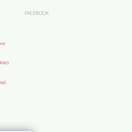
FACEBOOK
ace
TRIKO
dajů