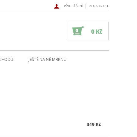
|
PŘIHLÁŠENÍ
REGISTRACE
0
0 Kč
BCHODU
JEŠTĚ NA NĚ MRKNU
349 Kč