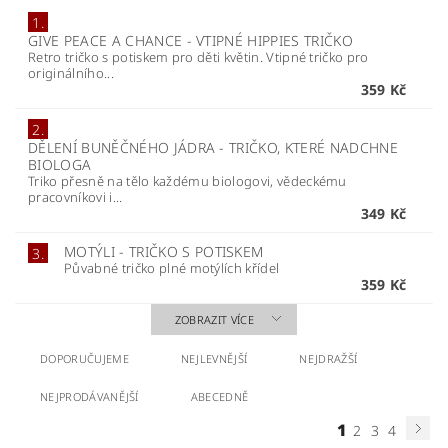
1.
GIVE PEACE A CHANCE - VTIPNÉ HIPPIES TRIČKO
Retro tričko s potiskem pro děti květin. Vtipné tričko pro
originálního...
359 Kč
2.
DĚLENÍ BUNĚČNÉHO JÁDRA - TRIČKO, KTERÉ NADCHNE
BIOLOGA
Triko přesně na tělo každému biologovi, vědeckému
pracovníkovi i...
349 Kč
MOTÝLI - TRIČKO S POTISKEM
3.
Půvabné tričko plné motýlích křídel
359 Kč
ZOBRAZIT VÍCE
DOPORUČUJEME
NEJLEVNĚJŠÍ
NEJDRAŽŠÍ
NEJPRODÁVANĚJŠÍ
ABECEDNĚ
1
2
3
4