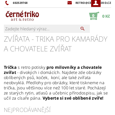
602529768
RETRO@CERNETRIKO.CZ
0
0 Kč
ZVÍŘATA - TRIKA PRO KAMARÁDY
A CHOVATELE ZVÍŘAT
Trička
s retro potisky
pro milovníky a chovatele
zvířa
t
- divokých i domácích. Najdete zde obrázky
oblíbených psů, koček, koní, ale také zvířata
neobvyklá. Předlohy pro obrázky, které tiskneme na
trička, jsou většinou více než 100 let staré. Pocházejí
ze starých rytin, atlasů a učebnic přírodospisu, jak se
učil za císaře pána.
Vyberte si své oblíbené zvíře!
NEJPRODÁVANĚJŠÍ