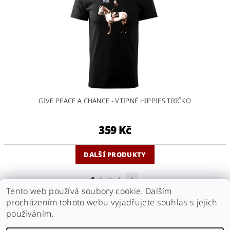
GIVE PEACE A CHANCE - VTIPNÉ HIPPIES TRIČKO
359 Kč
DALŠÍ PRODUKTY
1
2
3
4
Tento web používá soubory cookie. Dalším
procházením tohoto webu vyjadřujete souhlas s jejich
Náš antikvariát
|
Naše videa
|
kamarádi - Antikvariát Motýl
|
používáním.
kamarádi - Antikvariát Beneš