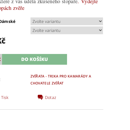
které z vás udělá zkušeného stopaře
.
Vydejte
opách zvěře
/Dámské
Kč
ZVÍŘATA - TRIKA PRO KAMARÁDY A
E
CHOVATELE ZVÍŘAT
Tisk
Dotaz