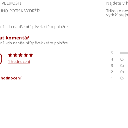
 VELIKOSTÍ
Najdete v 
UHO POTISK VYDRŽÍ?
Triko se ne
vydrží stej
ní, kdo napíše příspěvek k této položce.
dat komentář
ní, kdo napíše příspěvek k této položce.
0
5
4
0x
1 hodnocení
3
0x
2
0x
t hodnocení
1
0x