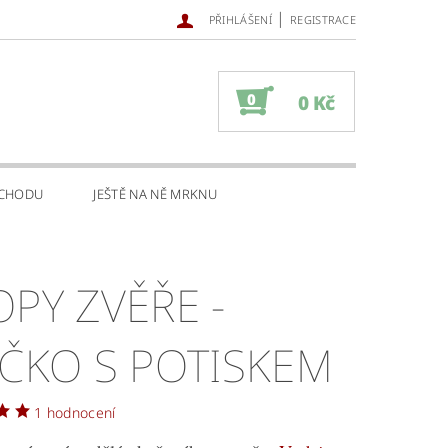
|
PŘIHLÁŠENÍ
REGISTRACE
0
0 Kč
BCHODU
JEŠTĚ NA NĚ MRKNU
OPY ZVĚŘE -
IČKO S POTISKEM
1 hodnocení