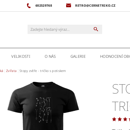
602529768
RETRO@CERNETRIKO.CZ
VELIKOSTI
O NÁS
GALERIE
HODNOCENÍ O
ká
Zvířata
Stopy zvěře - tričko s potiskem
ST
TR