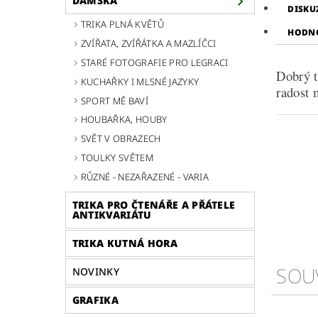
DÁMSKÁ
DISKU
TRIKA PLNÁ KVĚTŮ
HODNO
ZVÍŘATA, ZVÍŘÁTKA A MAZLÍČCI
STARÉ FOTOGRAFIE PRO LEGRACI
Dobrý t
KUCHAŘKY I MLSNÉ JAZYKY
radost 
SPORT MĚ BAVÍ
HOUBAŘKA, HOUBY
SVĚT V OBRAZECH
TOULKY SVĚTEM
RŮZNÉ - NEZAŘAZENÉ - VARIA
TRIKA PRO ČTENÁŘE A PŘÁTELE
ANTIKVARIÁTU
TRIKA KUTNÁ HORA
SOU
NOVINKY
GRAFIKA