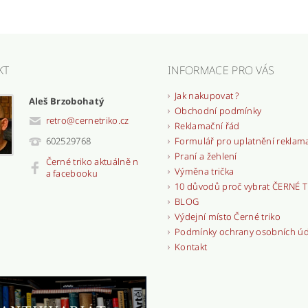
KT
INFORMACE PRO VÁS
Jak nakupovat ?
Aleš Brzobohatý
Obchodní podmínky
retro
@
cernetriko.cz
Reklamační řád
Formulář pro uplatnění reklam
602529768
Praní a žehlení
Černé triko aktuálně n
Výměna trička
a facebooku
10 důvodů proč vybrat ČERNÉ 
BLOG
Výdejní místo Černé triko
Podmínky ochrany osobních ú
Kontakt