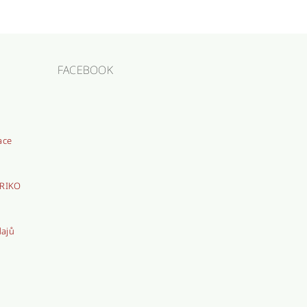
FACEBOOK
ace
TRIKO
dajů