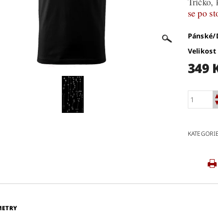
Tričko, 
se po st
Pánské
Velikost
349 
KATEGORI
METRY