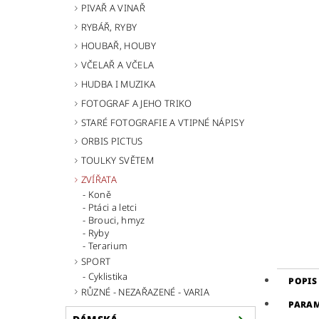
PIVAŘ A VINAŘ
RYBÁŘ, RYBY
HOUBAŘ, HOUBY
VČELAŘ A VČELA
HUDBA I MUZIKA
FOTOGRAF A JEHO TRIKO
STARÉ FOTOGRAFIE A VTIPNÉ NÁPISY
ORBIS PICTUS
TOULKY SVĚTEM
ZVÍŘATA
Koně
Ptáci a letci
Brouci, hmyz
Ryby
Terarium
SPORT
Cyklistika
POPIS
RŮZNÉ - NEZAŘAZENÉ - VARIA
PARA