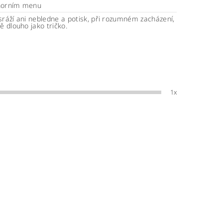
horním menu
sráží ani nebledne a potisk, při rozumném zacházení,
ně dlouho jako tričko.
1x