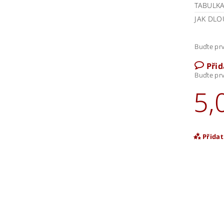
TABULKA
JAK DLO
Buďte prv
Při
Buďte prv
5,
Přida