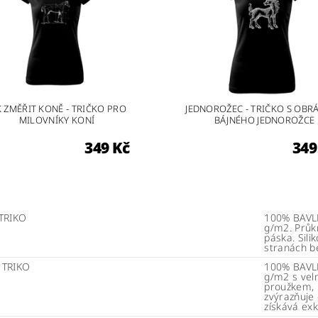
K ZMĚŘIT KONĚ - TRIČKO PRO
JEDNOROŽEC - TRIČKO S OBR
MILOVNÍKY KONÍ
BÁJNÉHO JEDNOROŽCE
349 Kč
349
TRIKO
100% BAVLN
g/m2. Průk
páska. Sili
stranách b
 TRIKO
100% BAVLN
g/m2 s vel
proužkem, k
zvýrazňuje 
získává exk