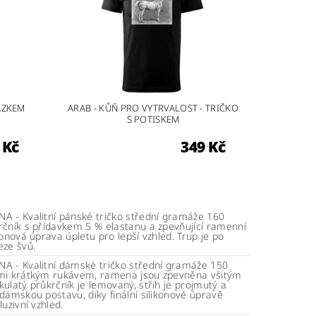
ÁZKEM
ARAB - KŮŇ PRO VYTRVALOST - TRIČKO
S POTISKEM
 Kč
349 Kč
A - Kvalitní pánské tričko střední gramáže 160
rčník s přídavkem 5 % elastanu a zpevňující ramenní
konová úprava úpletu pro lepší vzhled. Trup je po
eze švů.
A - Kvalitní dámské tričko střední gramáže 150
mi krátkým rukávem, ramena jsou zpevněna všitým
ulatý průkrčník je lemovaný, střih je projmutý a
dámskou postavu, díky finální silikonové úpravě
luzivní vzhled.