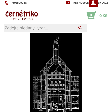
602529768
RETRO@CERNETRIKO.CZ
0
0 Kč