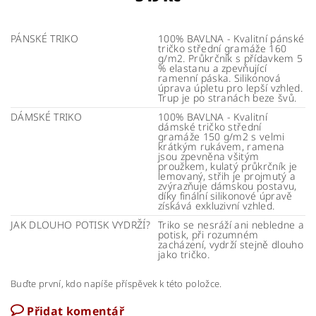
PÁNSKÉ TRIKO
100% BAVLNA - Kvalitní pánské
tričko střední gramáže 160
g/m2. Průkrčník s přídavkem 5
% elastanu a zpevňující
ramenní páska. Silikonová
úprava úpletu pro lepší vzhled.
Trup je po stranách beze švů.
DÁMSKÉ TRIKO
100% BAVLNA - Kvalitní
dámské tričko střední
gramáže 150 g/m2 s velmi
krátkým rukávem, ramena
jsou zpevněna všitým
proužkem, kulatý průkrčník je
lemovaný, střih je projmutý a
zvýrazňuje dámskou postavu,
díky finální silikonové úpravě
získává exkluzivní vzhled.
JAK DLOUHO POTISK VYDRŽÍ?
Triko se nesráží ani nebledne a
potisk, při rozumném
zacházení, vydrží stejně dlouho
jako tričko.
Buďte první, kdo napíše příspěvek k této položce.
Přidat komentář