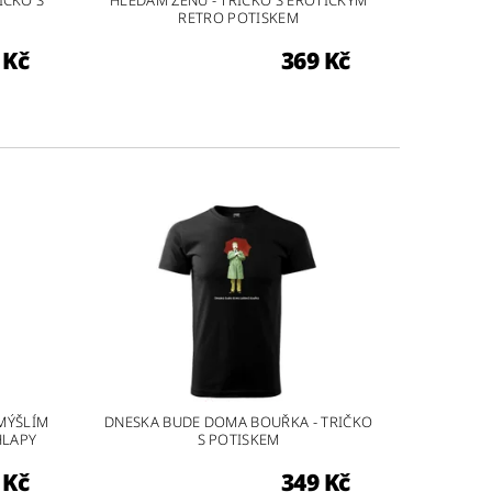
IČKO S
HLEDÁM ŽENU - TRIČKO S EROTICKÝM
RETRO POTISKEM
 Kč
369 Kč
MÝŠLÍM
DNESKA BUDE DOMA BOUŘKA - TRIČKO
HLAPY
S POTISKEM
 Kč
349 Kč