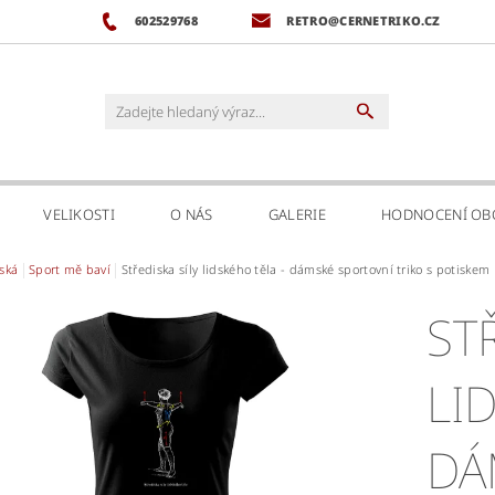
602529768
RETRO@CERNETRIKO.CZ
VELIKOSTI
O NÁS
GALERIE
HODNOCENÍ O
ská
Sport mě baví
Střediska síly lidského těla - dámské sportovní triko s potiskem
ST
LI
DÁ