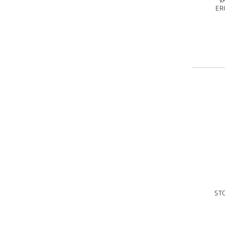
V
ER
ST