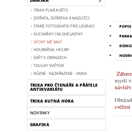
DÁMSKÁ
TRIKA PLNÁ KVĚTŮ
ZVÍŘATA, ZVÍŘÁTKA A MAZLÍČCI
STARÉ FOTOGRAFIE PRO LEGRACI
POPIS
KUCHAŘKY I MLSNÉ JAZYKY
PARA
SPORT MĚ BAVÍ
DISKU
HOUBAŘKA, HOUBY
HODN
SVĚT V OBRAZECH
TOULKY SVĚTEM
Zábavné
RŮZNÉ - NEZAŘAZENÉ - VARIA
myslí v
TRIKA PRO ČTENÁŘE A PŘÁTELE
návštěvn
ANTIKVARIÁTU
Obrázek
TRIKA KUTNÁ HORA
svěžest
NOVINKY
GRAFIKA