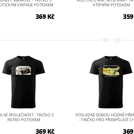
ÁŠNIVÝ SBĚRATEL - TRIČKO S
KDO CHCE MÍR, NOSÍ KNÍR - TR
OTICKÝM VINTAGE POTISKEM
VTIPNÝM POTISKEM
369 Kč
359
OLNÍ SPOLEČNOST - TRIČKO S
POSLEDNÍ DOBOU HODNĚ PŘE
RETRO POTISKEM
- TRIČKO PRO PŘEMÝŠLIVÉ C
369 Kč
369