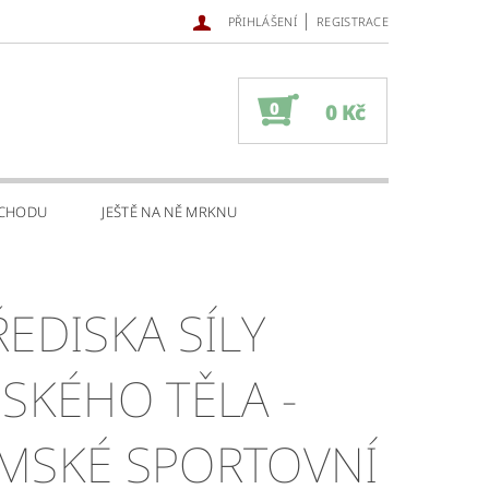
|
PŘIHLÁŠENÍ
REGISTRACE
0
0 Kč
BCHODU
JEŠTĚ NA NĚ MRKNU
ŘEDISKA SÍLY
DSKÉHO TĚLA -
MSKÉ SPORTOVNÍ