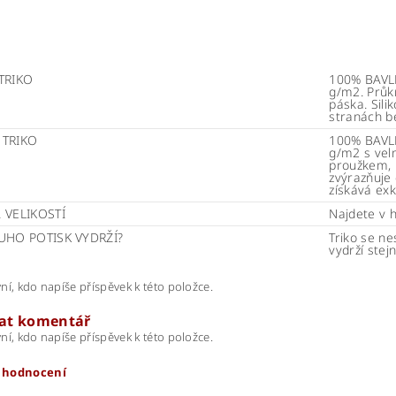
TRIKO
100% BAVLN
g/m2. Průk
páska. Sili
stranách b
 TRIKO
100% BAVLN
g/m2 s vel
proužkem, k
zvýrazňuje 
získává exk
 VELIKOSTÍ
Najdete v 
UHO POTISK VYDRŽÍ?
Triko se ne
vydrží stej
ní, kdo napíše příspěvek k této položce.
dat komentář
ní, kdo napíše příspěvek k této položce.
t hodnocení