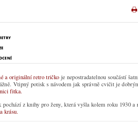
METRY
ZE
OCENÍ
 a originální retro tričko
je nepostradatelnou součástí šatn
ážně. Vtipný potisk s návodem jak správně cvičit je dobr
ici fitka.
 pochází z knihy pro ženy, která vyšla kolem roku 1930 a 
 a krásu.