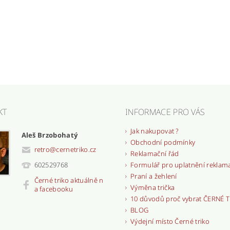
KT
INFORMACE PRO VÁS
Jak nakupovat ?
Aleš Brzobohatý
Obchodní podmínky
retro
@
cernetriko.cz
Reklamační řád
Formulář pro uplatnění reklam
602529768
Praní a žehlení
Černé triko aktuálně n
Výměna trička
a facebooku
10 důvodů proč vybrat ČERNÉ 
BLOG
Výdejní místo Černé triko