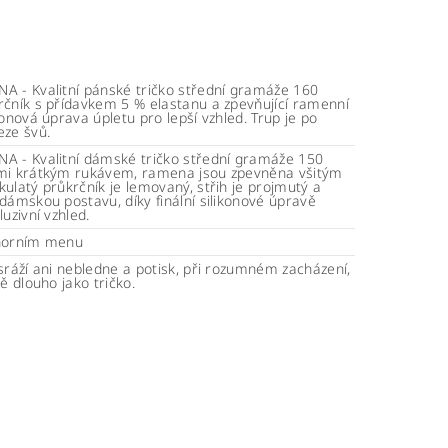
A - Kvalitní pánské tričko střední gramáže 160
rčník s přídavkem 5 % elastanu a zpevňující ramenní
konová úprava úpletu pro lepší vzhled. Trup je po
eze švů.
A - Kvalitní dámské tričko střední gramáže 150
mi krátkým rukávem, ramena jsou zpevněna všitým
ulatý průkrčník je lemovaný, střih je projmutý a
dámskou postavu, díky finální silikonové úpravě
luzivní vzhled.
horním menu
sráží ani nebledne a potisk, při rozumném zacházení,
ně dlouho jako tričko.