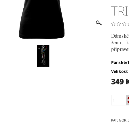
TR
Dámské 
ženu, k
připrave
Pánské
Velikost
349 
KATEGORI