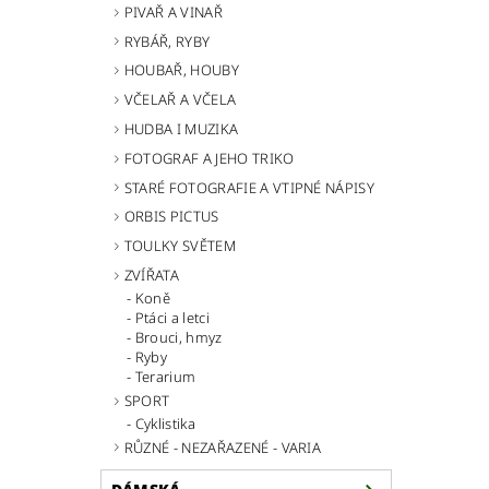
PIVAŘ A VINAŘ
RYBÁŘ, RYBY
HOUBAŘ, HOUBY
VČELAŘ A VČELA
HUDBA I MUZIKA
FOTOGRAF A JEHO TRIKO
STARÉ FOTOGRAFIE A VTIPNÉ NÁPISY
ORBIS PICTUS
TOULKY SVĚTEM
ZVÍŘATA
Koně
Ptáci a letci
Brouci, hmyz
Ryby
Terarium
SPORT
Cyklistika
RŮZNÉ - NEZAŘAZENÉ - VARIA