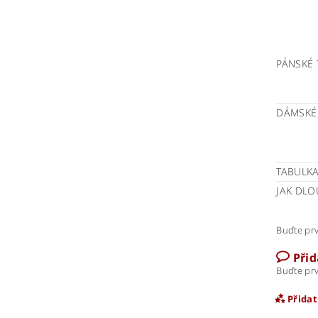
PÁNSKÉ 
DÁMSKÉ
TABULKA
JAK DLO
Buďte prv
Při
Buďte prv
Přida