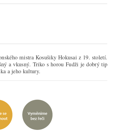
onského mistra Kosušiky Hokusai z 19. století.
šný a vkusný. Triko s horou Fudži je dobrý tip
a a jeho kultury.