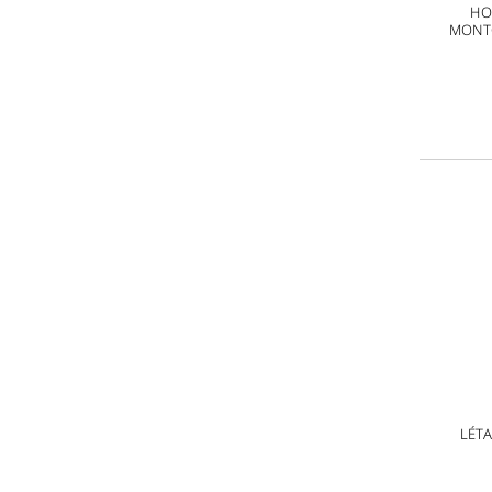
HO
MONTG
LÉTA