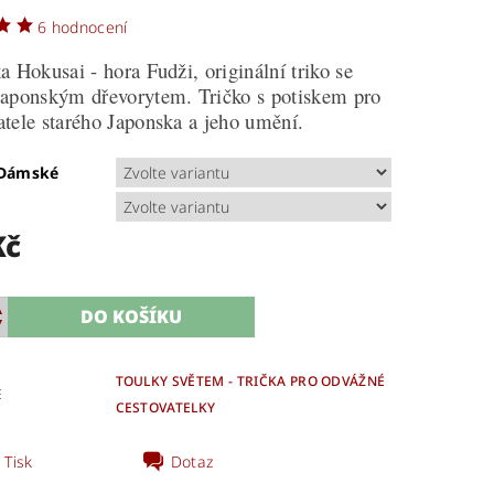
6 hodnocení
a Hokusai - hora Fudži, originální triko se
japonským dřevorytem. Tričko s potiskem pro
atele starého Japonska a jeho umění.
/Dámské
Kč
TOULKY SVĚTEM - TRIČKA PRO ODVÁŽNÉ
E
CESTOVATELKY
Tisk
Dotaz