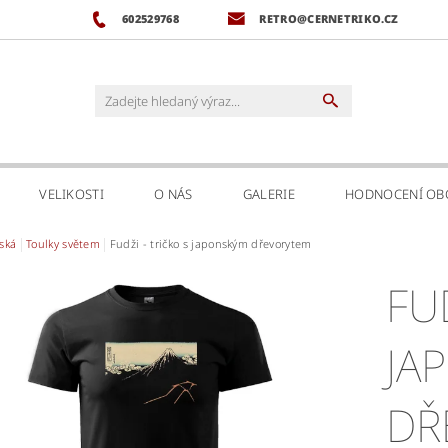
602529768
RETRO@CERNETRIKO.CZ
VELIKOSTI
O NÁS
GALERIE
HODNOCENÍ O
ská
Toulky světem
Fudži - tričko s japonským dřevorytem
FUDŽI -
JA
DŘ