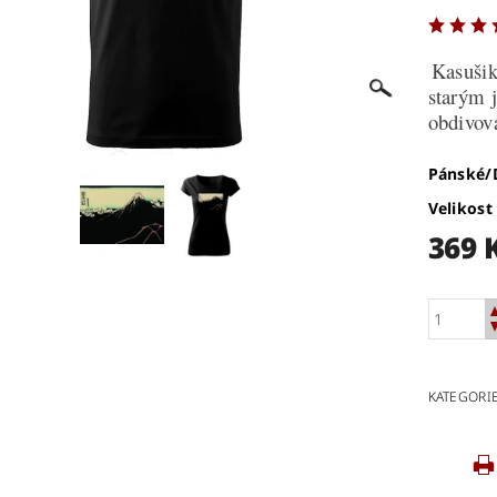
Kasušik
starým 
obdivov
Pánské
Velikost
369 
KATEGORI