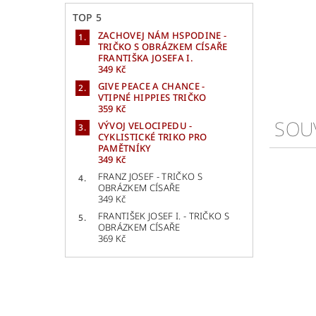
TOP 5
ZACHOVEJ NÁM HSPODINE -
TRIČKO S OBRÁZKEM CÍSAŘE
FRANTIŠKA JOSEFA I.
349 Kč
GIVE PEACE A CHANCE -
VTIPNÉ HIPPIES TRIČKO
359 Kč
SOU
VÝVOJ VELOCIPEDU -
CYKLISTICKÉ TRIKO PRO
PAMĚTNÍKY
349 Kč
FRANZ JOSEF - TRIČKO S
OBRÁZKEM CÍSAŘE
349 Kč
FRANTIŠEK JOSEF I. - TRIČKO S
OBRÁZKEM CÍSAŘE
369 Kč