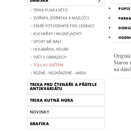
DÁMSKÁ
POPIS
TRIKA PLNÁ KVĚTŮ
ZVÍŘATA, ZVÍŘÁTKA A MAZLÍČCI
PARA
STARÉ FOTOGRAFIE PRO LEGRACI
DISKU
KUCHAŘKY I MLSNÉ JAZYKY
HODNO
SPORT MĚ BAVÍ
HOUBAŘKA, HOUBY
Originá
SVĚT V OBRAZECH
Starou 
TOULKY SVĚTEM
na dáre
RŮZNÉ - NEZAŘAZENÉ - VARIA
TRIKA PRO ČTENÁŘE A PŘÁTELE
ANTIKVARIÁTU
TRIKA KUTNÁ HORA
NOVINKY
GRAFIKA