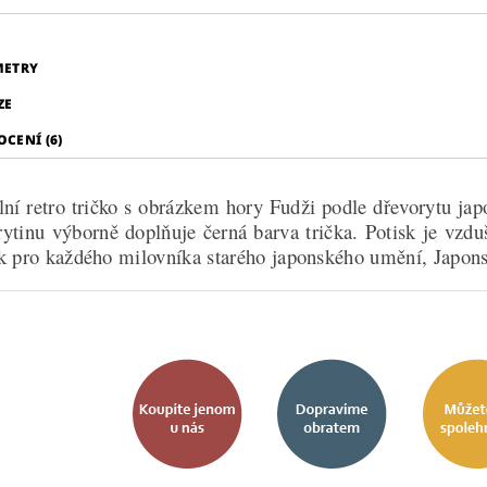
METRY
ZE
CENÍ (6)
lní retro tričko s obrázkem hory Fudži podle dřevorytu jap
rytinu výborně doplňuje černá barva trička. Potisk je vzdu
k pro každého milovníka starého japonského umění, Japonsk