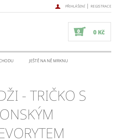
|
PŘIHLÁŠENÍ
REGISTRACE
0
0 Kč
BCHODU
JEŠTĚ NA NĚ MRKNU
 TRIČKO S
PONSKÝM
EVORYTEM