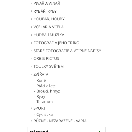
PIVAŘ A VINAŘ
RYBÁŘ, RYBY
HOUBAŘ, HOUBY
VČELAŘ A VČELA
HUDBA I MUZIKA
FOTOGRAF A JEHO TRIKO
STARÉ FOTOGRAFIE A VTIPNÉ NÁPISY
ORBIS PICTUS
TOULKY SVĚTEM
ZVÍŘATA
Koně
Ptáci a letci
Brouci, hmyz
Ryby
Terarium
SPORT
Cyklistika
RŮZNÉ - NEZAŘAZENÉ - VARIA