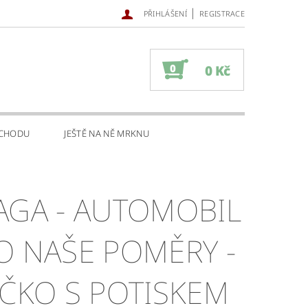
|
PŘIHLÁŠENÍ
REGISTRACE
0
0 Kč
BCHODU
JEŠTĚ NA NĚ MRKNU
- AUTOMOBIL
O NAŠE POMĚRY -
IČKO S POTISKEM