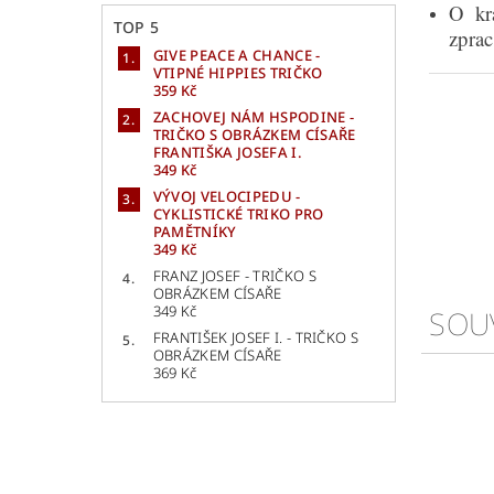
O kr
TOP 5
zpra
GIVE PEACE A CHANCE -
VTIPNÉ HIPPIES TRIČKO
359 Kč
ZACHOVEJ NÁM HSPODINE -
TRIČKO S OBRÁZKEM CÍSAŘE
FRANTIŠKA JOSEFA I.
349 Kč
VÝVOJ VELOCIPEDU -
CYKLISTICKÉ TRIKO PRO
PAMĚTNÍKY
349 Kč
FRANZ JOSEF - TRIČKO S
OBRÁZKEM CÍSAŘE
349 Kč
SOU
FRANTIŠEK JOSEF I. - TRIČKO S
OBRÁZKEM CÍSAŘE
369 Kč