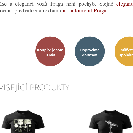
áse a eleganci vozů Praga není pochyb. Stejně
elegant
covaná předválečná reklama
na
automobil Praga
.
VISEJÍCÍ PRODUKTY