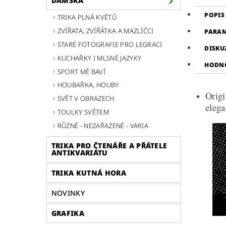
DÁMSKÁ
POPIS
TRIKA PLNÁ KVĚTŮ
ZVÍŘATA, ZVÍŘÁTKA A MAZLÍČCI
PARA
STARÉ FOTOGRAFIE PRO LEGRACI
DISKU
KUCHAŘKY I MLSNÉ JAZYKY
HODN
SPORT MĚ BAVÍ
HOUBAŘKA, HOUBY
Origi
SVĚT V OBRAZECH
elega
TOULKY SVĚTEM
RŮZNÉ - NEZAŘAZENÉ - VARIA
TRIKA PRO ČTENÁŘE A PŘÁTELE
ANTIKVARIÁTU
TRIKA KUTNÁ HORA
NOVINKY
GRAFIKA