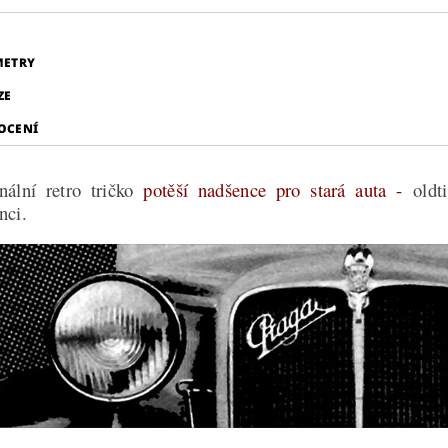
METRY
ZE
OCENÍ
nální retro tričko
potěší nadšence pro stará auta -
oldt
nci.