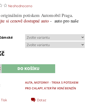
Neohodnoceno
s originálním potiskem
Auto
mobil
Praga
.
jte si cenově dostupné auto
-
auto pro naše
!
/Dámské
Kč
AUTA, MOTORKY - TRIKA S POTISKEM
E
PRO CHLAPY, KTERÝM VONÍ BENZÍN
Tisk
Dotaz