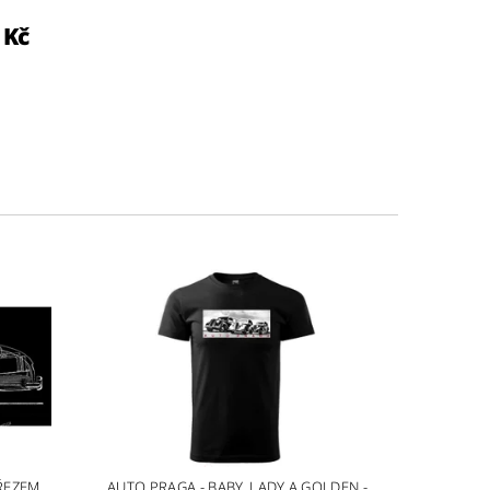
 Kč
 ŘEZEM
AUTO PRAGA - BABY, LADY A GOLDEN -