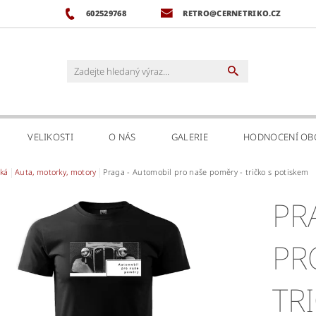
602529768
RETRO@CERNETRIKO.CZ
VELIKOSTI
O NÁS
GALERIE
HODNOCENÍ O
ká
Auta, motorky, motory
Praga - Automobil pro naše poměry - tričko s potiskem
PRAGA 
PR
TR