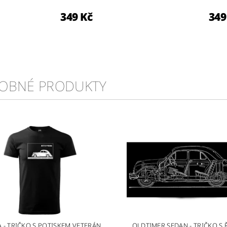
349 Kč
349
OBNÉ PRODUKTY
 - TRIČKO S POTISKEM VETERÁN
OLDTIMER SEDAN - TRIČKO S