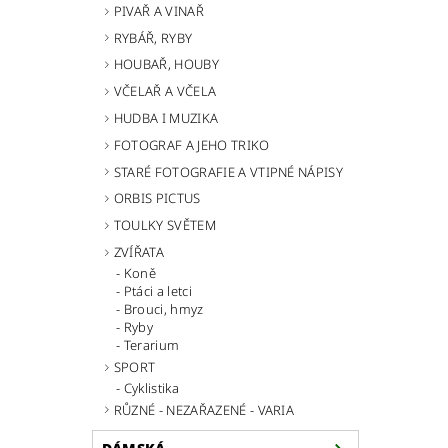
PIVAŘ A VINAŘ
RYBÁŘ, RYBY
HOUBAŘ, HOUBY
VČELAŘ A VČELA
HUDBA I MUZIKA
FOTOGRAF A JEHO TRIKO
STARÉ FOTOGRAFIE A VTIPNÉ NÁPISY
ORBIS PICTUS
TOULKY SVĚTEM
ZVÍŘATA
Koně
Ptáci a letci
Brouci, hmyz
Ryby
Terarium
SPORT
Cyklistika
RŮZNÉ - NEZAŘAZENÉ - VARIA