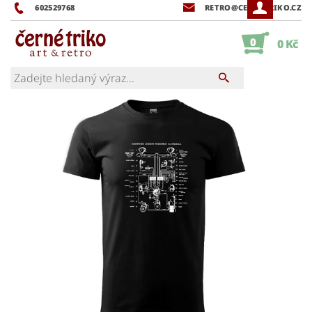
602529768
RETRO@CERNETRIKO.CZ
0
0 Kč