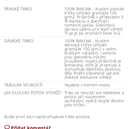
PÁNSKÉ TRIKO
100% BAVLNA - Kvalitní pánské
tričko střední gramáže 160
g/m2. Průkrčník s přídavkem 5
% elastanu a zpevňující
ramenní páska. Silikonová
úprava úpletu pro lepší vzhled.
Trup je po stranách beze švů.
DÁMSKÉ TRIKO
100% BAVLNA - Kvalitní
dámské tričko střední
gramáže 150 g/m2 s velmi
krátkým rukávem, ramena
jsou zpevněna všitým
proužkem, kulatý průkrčník je
lemovaný, střih je projmutý a
zvýrazňuje dámskou postavu,
díky finální silikonové úpravě
získává exkluzivní vzhled.
TABULKA VELIKOSTÍ
Najdete v horním menu
JAK DLOUHO POTISK VYDRŽÍ?
Triko se nesráží ani nebledne a
potisk, při rozumném
zacházení, vydrží stejně dlouho
jako tričko.
Buďte první, kdo napíše příspěvek k této položce.
Přidat komentář