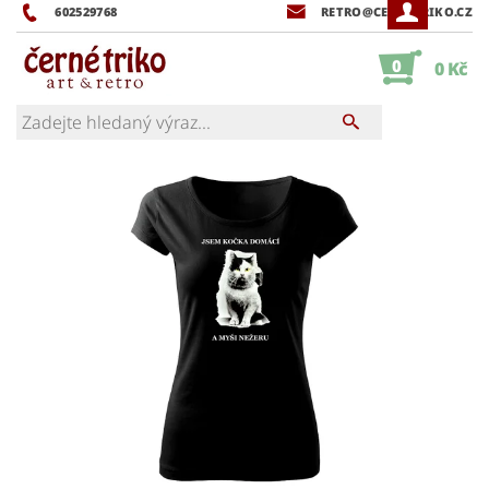
602529768
RETRO@CERNETRIKO.CZ
0
0 Kč