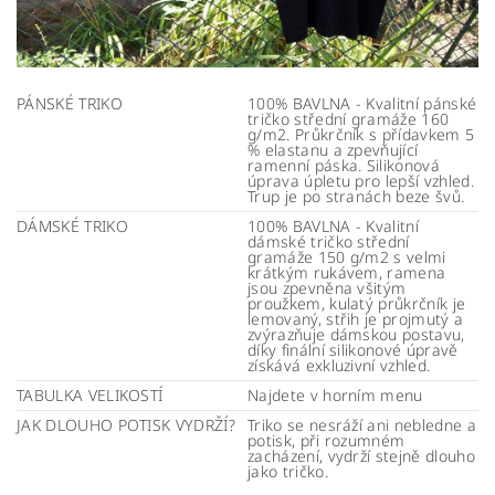
PÁNSKÉ TRIKO
100% BAVLNA - Kvalitní pánské
tričko střední gramáže 160
g/m2. Průkrčník s přídavkem 5
% elastanu a zpevňující
ramenní páska. Silikonová
úprava úpletu pro lepší vzhled.
Trup je po stranách beze švů.
DÁMSKÉ TRIKO
100% BAVLNA - Kvalitní
dámské tričko střední
gramáže 150 g/m2 s velmi
krátkým rukávem, ramena
jsou zpevněna všitým
proužkem, kulatý průkrčník je
lemovaný, střih je projmutý a
zvýrazňuje dámskou postavu,
díky finální silikonové úpravě
získává exkluzivní vzhled.
TABULKA VELIKOSTÍ
Najdete v horním menu
JAK DLOUHO POTISK VYDRŽÍ?
Triko se nesráží ani nebledne a
potisk, při rozumném
zacházení, vydrží stejně dlouho
jako tričko.