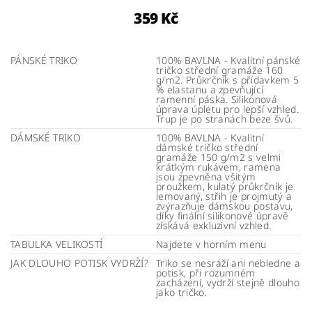
359 Kč
PÁNSKÉ TRIKO
100% BAVLNA - Kvalitní pánské
tričko střední gramáže 160
g/m2. Průkrčník s přídavkem 5
% elastanu a zpevňující
ramenní páska. Silikonová
úprava úpletu pro lepší vzhled.
Trup je po stranách beze švů.
DÁMSKÉ TRIKO
100% BAVLNA - Kvalitní
dámské tričko střední
gramáže 150 g/m2 s velmi
krátkým rukávem, ramena
jsou zpevněna všitým
proužkem, kulatý průkrčník je
lemovaný, střih je projmutý a
zvýrazňuje dámskou postavu,
díky finální silikonové úpravě
získává exkluzivní vzhled.
TABULKA VELIKOSTÍ
Najdete v horním menu
JAK DLOUHO POTISK VYDRŽÍ?
Triko se nesráží ani nebledne a
potisk, při rozumném
zacházení, vydrží stejně dlouho
jako tričko.