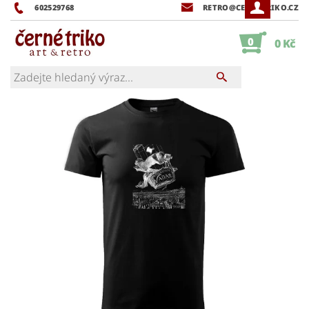
602529768
RETRO@CERNETRIKO.CZ
0
0 Kč