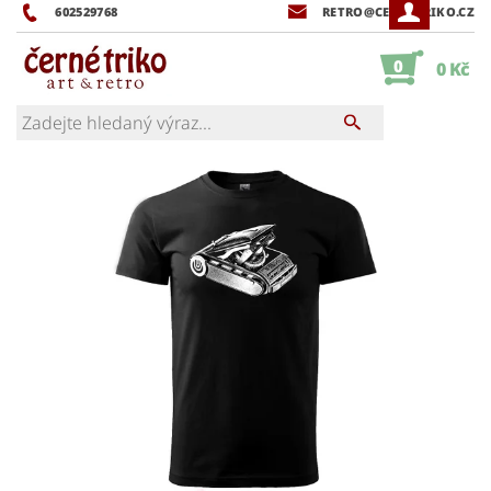
602529768
RETRO@CERNETRIKO.CZ
0
0 Kč