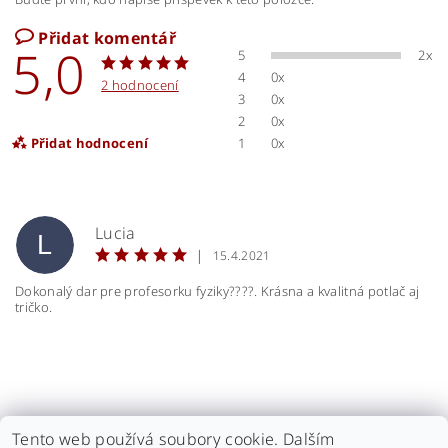
Přidat komentář
5,0
5
2x
4
0x
2 hodnocení
3
0x
2
0x
Přidat hodnocení
1
0x
Lucia
L
|
15.4.2021
Dokonalý dar pre profesorku fyziky????. Krásna a kvalitná potlač aj
tričko.
Tento web používá soubory cookie. Dalším