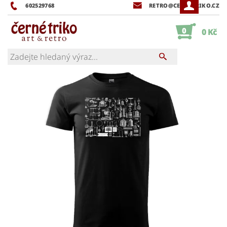
602529768
RETRO@CERNETRIKO.CZ
0
0 Kč