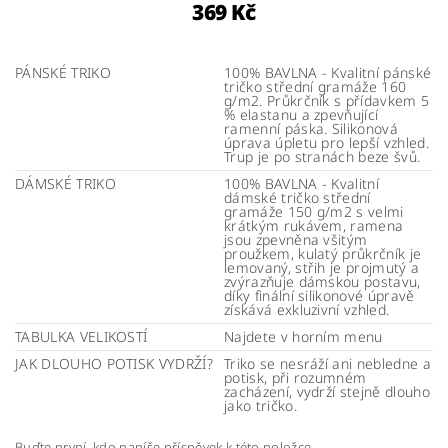
369 Kč
PÁNSKÉ TRIKO
100% BAVLNA - Kvalitní pánské
tričko střední gramáže 160
g/m2. Průkrčník s přídavkem 5
% elastanu a zpevňující
ramenní páska. Silikonová
úprava úpletu pro lepší vzhled.
Trup je po stranách beze švů.
DÁMSKÉ TRIKO
100% BAVLNA - Kvalitní
dámské tričko střední
gramáže 150 g/m2 s velmi
krátkým rukávem, ramena
jsou zpevněna všitým
proužkem, kulatý průkrčník je
lemovaný, střih je projmutý a
zvýrazňuje dámskou postavu,
díky finální silikonové úpravě
získává exkluzivní vzhled.
TABULKA VELIKOSTÍ
Najdete v horním menu
JAK DLOUHO POTISK VYDRŽÍ?
Triko se nesráží ani nebledne a
potisk, při rozumném
zacházení, vydrží stejně dlouho
jako tričko.
Buďte první, kdo napíše příspěvek k této položce.