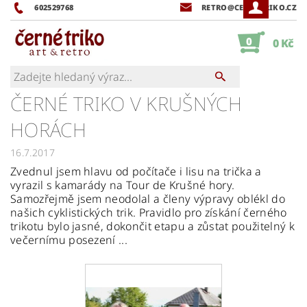
602529768
RETRO@CERNETRIKO.CZ
0
0 Kč
ČERNÉ TRIKO V KRUŠNÝCH
HORÁCH
16.7.2017
Zvednul jsem hlavu od počítače i lisu na trička a
vyrazil s kamarády na Tour de Krušné hory.
Samozřejmě jsem neodolal a členy výpravy oblékl do
našich cyklistických trik. Pravidlo pro získání černého
trikotu bylo jasné, dokončit etapu a zůstat použitelný k
večernímu posezení ...