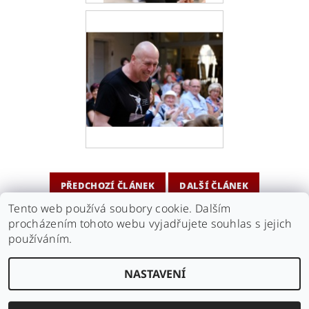
PŘEDCHOZÍ ČLÁNEK
DALŠÍ ČLÁNEK
Tento web používá soubory cookie. Dalším
procházením tohoto webu vyjadřujete souhlas s jejich
Náš antikvariát
|
Naše videa
|
kamarádi - Antikvariát Motýl
|
používáním.
kamarádi - Antikvariát Beneš
NASTAVENÍ
Upravit nastavení cookies
2026 © Černé triko, všechna práva vyhrazena