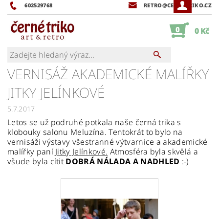
602529768
RETRO@CERNETRIKO.CZ
0
0 Kč
VERNISÁŽ AKADEMICKÉ MALÍŘKY
JITKY JELÍNKOVÉ
5.7.2017
Letos se už podruhé potkala naše černá trika s
klobouky salonu Meluzína. Tentokrát to bylo na
vernisáži výstavy všestranné výtvarnice a akademické
malířky paní
Jitky Jelínkové.
Atmosféra byla skvělá a
všude byla cítit
DOBRÁ NÁLADA A NADHLED
:-)