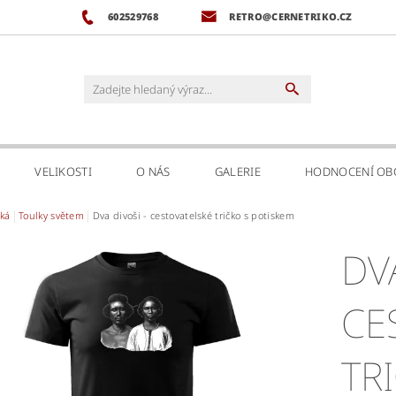
602529768
RETRO@CERNETRIKO.CZ
VELIKOSTI
O NÁS
GALERIE
HODNOCENÍ O
ká
Toulky světem
Dva divoši - cestovatelské tričko s potiskem
DV
CE
TR