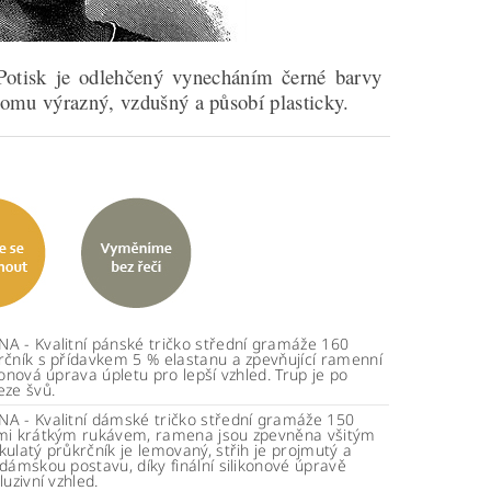
Potisk je odlehčený vynecháním černé barvy
 tomu výrazný, vzdušný a působí plasticky.
A - Kvalitní pánské tričko střední gramáže 160
rčník s přídavkem 5 % elastanu a zpevňující ramenní
konová úprava úpletu pro lepší vzhled. Trup je po
eze švů.
A - Kvalitní dámské tričko střední gramáže 150
mi krátkým rukávem, ramena jsou zpevněna všitým
ulatý průkrčník je lemovaný, střih je projmutý a
dámskou postavu, díky finální silikonové úpravě
luzivní vzhled.