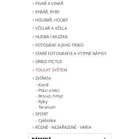
PIVAŘ A VINAŘ
RYBÁŘ, RYBY
HOUBAŘ, HOUBY
VČELAŘ A VČELA
HUDBA I MUZIKA
FOTOGRAF A JEHO TRIKO
STARÉ FOTOGRAFIE A VTIPNÉ NÁPISY
ORBIS PICTUS
TOULKY SVĚTEM
ZVÍŘATA
Koně
Ptáci a letci
Brouci, hmyz
Ryby
Terarium
SPORT
Cyklistika
RŮZNÉ - NEZAŘAZENÉ - VARIA