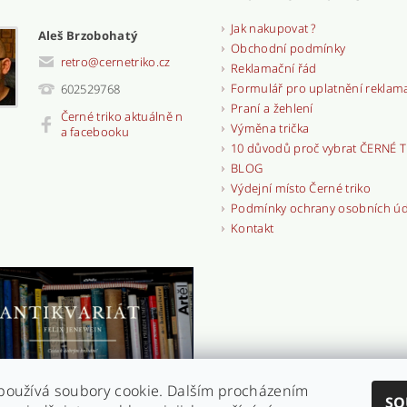
Jak nakupovat ?
Aleš Brzobohatý
Obchodní podmínky
retro
@
cernetriko.cz
Reklamační řád
Formulář pro uplatnění reklam
602529768
Praní a žehlení
Černé triko aktuálně n
Výměna trička
a facebooku
10 důvodů proč vybrat ČERNÉ 
BLOG
Výdejní místo Černé triko
Podmínky ochrany osobních ú
Kontakt
používá soubory cookie. Dalším procházením
SO
variát
|
Naše videa
|
kamarádi - Antikvariát Motýl
|
kamarádi - Antikvar