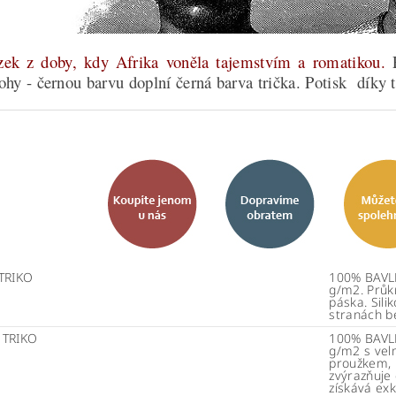
zek z doby, kdy Afrika voněla tajemstvím a romatikou.
ohy - černou barvu doplní černá barva trička. Potisk díky
TRIKO
100% BAVLN
g/m2. Průk
páska. Sili
stranách b
 TRIKO
100% BAVLN
g/m2 s vel
proužkem, k
zvýrazňuje 
získává exk