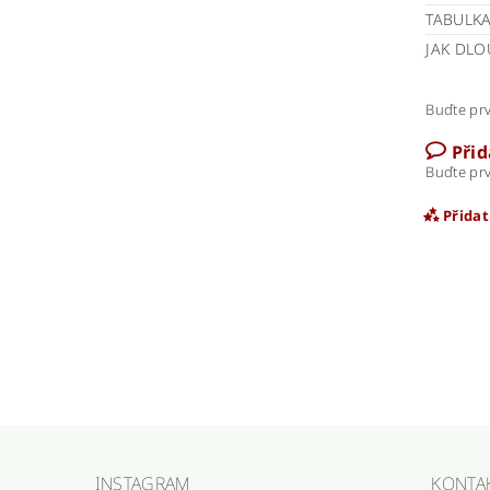
TABULKA
JAK DLO
Buďte prv
Při
Buďte prv
Přida
INSTAGRAM
KONTA