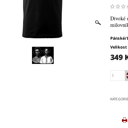
Divoké r
milovník
Pánské
Velikost
349 
KATEGORI