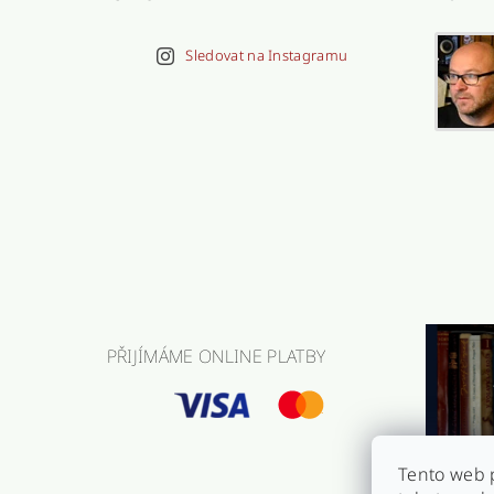
Sledovat na Instagramu
PŘIJÍMÁME ONLINE PLATBY
Tento web 
Náš antik