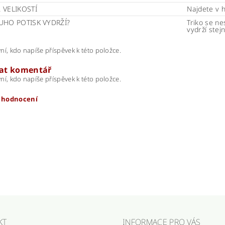
 VELIKOSTÍ
Najdete v 
UHO POTISK VYDRŽÍ?
Triko se ne
vydrží stej
ní, kdo napíše příspěvek k této položce.
dat komentář
ní, kdo napíše příspěvek k této položce.
t hodnocení
KT
INFORMACE PRO VÁS