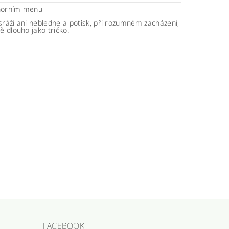
horním menu
sráží ani nebledne a potisk, při rozumném zacházení,
ně dlouho jako tričko.
FACEBOOK