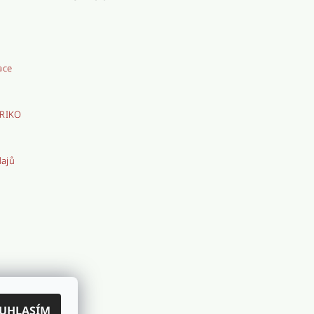
ace
TRIKO
dajů
UHLASÍM
iát Beneš