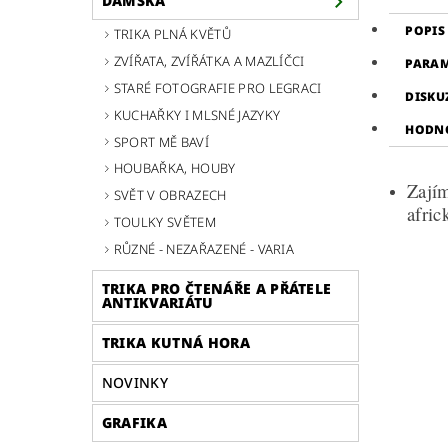
DÁMSKÁ
POPIS
TRIKA PLNÁ KVĚTŮ
ZVÍŘATA, ZVÍŘÁTKA A MAZLÍČCI
PARA
STARÉ FOTOGRAFIE PRO LEGRACI
DISKU
KUCHAŘKY I MLSNÉ JAZYKY
HODN
SPORT MĚ BAVÍ
HOUBAŘKA, HOUBY
Zají
SVĚT V OBRAZECH
afri
TOULKY SVĚTEM
RŮZNÉ - NEZAŘAZENÉ - VARIA
TRIKA PRO ČTENÁŘE A PŘÁTELE
ANTIKVARIÁTU
TRIKA KUTNÁ HORA
NOVINKY
GRAFIKA