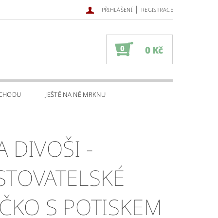
|
PŘIHLÁŠENÍ
REGISTRACE
0
0 Kč
BCHODU
JEŠTĚ NA NĚ MRKNU
A DIVOŠI -
STOVATELSKÉ
IČKO S POTISKEM