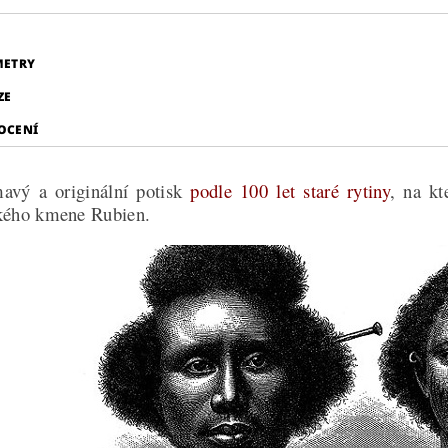
METRY
ZE
OCENÍ
mavý a originální potisk
podle 100 let staré rytiny
, na kt
ckého kmene Rubien.