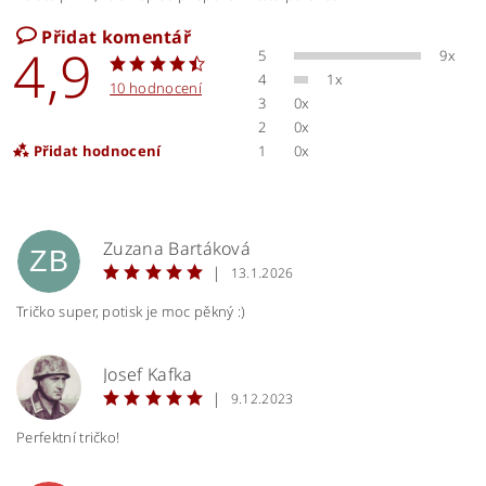
Přidat komentář
4,9
5
9x
4
1x
10 hodnocení
3
0x
2
0x
Přidat hodnocení
1
0x
Zuzana Bartáková
ZB
|
13.1.2026
Tričko super, potisk je moc pěkný :)
Josef Kafka
JK
|
9.12.2023
Perfektní tričko!