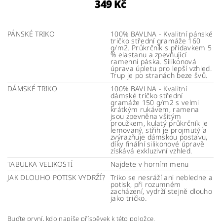
349 Kč
PÁNSKÉ TRIKO
100% BAVLNA - Kvalitní pánské
tričko střední gramáže 160
g/m2. Průkrčník s přídavkem 5
% elastanu a zpevňující
ramenní páska. Silikonová
úprava úpletu pro lepší vzhled.
Trup je po stranách beze švů.
DÁMSKÉ TRIKO
100% BAVLNA - Kvalitní
dámské tričko střední
gramáže 150 g/m2 s velmi
krátkým rukávem, ramena
jsou zpevněna všitým
proužkem, kulatý průkrčník je
lemovaný, střih je projmutý a
zvýrazňuje dámskou postavu,
díky finální silikonové úpravě
získává exkluzivní vzhled.
TABULKA VELIKOSTÍ
Najdete v horním menu
JAK DLOUHO POTISK VYDRŽÍ?
Triko se nesráží ani nebledne a
potisk, při rozumném
zacházení, vydrží stejně dlouho
jako tričko.
Buďte první, kdo napíše příspěvek k této položce.