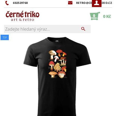
602529768
RETRO@CERNETRIKO.CZ
0
0 Kč
TIP