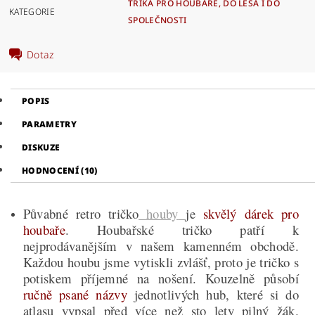
TRIKA PRO HOUBAŘE, DO LESA I DO
KATEGORIE
SPOLEČNOSTI
Dotaz
POPIS
PARAMETRY
DISKUZE
HODNOCENÍ (10)
Půvabné retro tričko
houby
je
skvělý dárek pro
houbaře
. Houbařské tričko patří k
nejprodávanějším v našem kamenném obchodě.
Každou houbu jsme vytiskli zvlášť, proto je tričko s
potiskem příjemné na nošení. Kouzelně působí
ručně psané názvy
jednotlivých hub, které si do
atlasu vypsal před více než sto lety pilný žák.