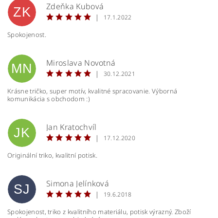
Zdeňka Kubová
ZK
|
17.1.2022
Spokojenost.
Miroslava Novotná
MN
|
30.12.2021
Krásne tričko, super motív, kvalitné spracovanie. Výborná
komunikácia s obchodom :)
Jan Kratochvíl
JK
|
17.12.2020
Originální triko, kvalitní potisk.
Simona Jelínková
SJ
|
19.6.2018
Spokojenost, triko z kvalitního materiálu, potisk výrazný. Zboží