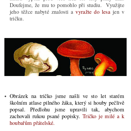
Doufejme, že mu to pomohlo při studiu. Využijte
jeho těžce nabyté znalosti
a
vyražte do lesa
jen v
tričku.
Obrázek na tričko jsme našli ve sto let starém
školním atlase pilného žáka, který si houby pečlivě
popsal. Předlohu jsme upravili tak, abychom
zachovali rukou psané popisky.
Tričko je milé a k
houbařům přátelské.