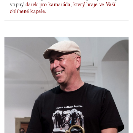
vtipný
dárek pro kamaráda, který hraje ve Vaší
oblíbené kapele.