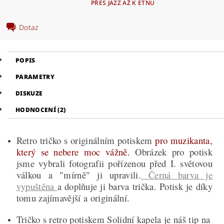
PŘES JAZZ AŽ K ETNU
Dotaz
POPIS
PARAMETRY
DISKUZE
HODNOCENÍ (2)
Retro tričko s originálním potiskem
pro muzikanta,
který se nebere moc vážně.
Obrázek pro potisk
jsme vybrali fotografii pořízenou před I. světovou
válkou a "mírně" ji upravili.
Černá barva je
vypuštěna
a doplňuje ji barva trička. Potisk je díky
tomu zajímavější a originální.
Tričko s retro potiskem Solidní kapela je náš tip na