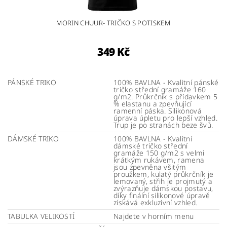
MORIN CHUUR- TRIČKO S POTISKEM
349 Kč
PÁNSKÉ TRIKO
100% BAVLNA - Kvalitní pánské
tričko střední gramáže 160
g/m2. Průkrčník s přídavkem 5
% elastanu a zpevňující
ramenní páska. Silikonová
úprava úpletu pro lepší vzhled.
Trup je po stranách beze švů.
DÁMSKÉ TRIKO
100% BAVLNA - Kvalitní
dámské tričko střední
gramáže 150 g/m2 s velmi
krátkým rukávem, ramena
jsou zpevněna všitým
proužkem, kulatý průkrčník je
lemovaný, střih je projmutý a
zvýrazňuje dámskou postavu,
díky finální silikonové úpravě
získává exkluzivní vzhled.
TABULKA VELIKOSTÍ
Najdete v horním menu