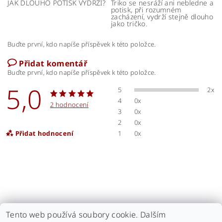
JAK DLOUHO POTISK VYDRŽÍ?
Triko se nesráží ani nebledne a
potisk, při rozumném
zacházení, vydrží stejně dlouho
jako tričko.
Buďte první, kdo napíše příspěvek k této položce.
Přidat komentář
Buďte první, kdo napíše příspěvek k této položce.
5,0
5
2x
4
0x
2 hodnocení
3
0x
2
0x
Přidat hodnocení
1
0x
Tento web používá soubory cookie. Dalším