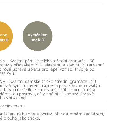
A - Kvalitní pánské tričko střední gramáže 160
rčník s přídavkem 5 % elastanu a zpevňující ramenní
konová úprava úpletu pro lepší vzhled. Trup je po
eze švů.
A - Kvalitní dámské tričko střední gramáže 150
mi krátkým rukávem, ramena jsou zpevněna všitým
ulatý průkrčník je lemovaný, střih je projmutý a
dámskou postavu, díky finální silikonové úpravě
luzivní vzhled.
horním menu
sráží ani nebledne a potisk, při rozumném zacházení,
ně dlouho jako tričko.