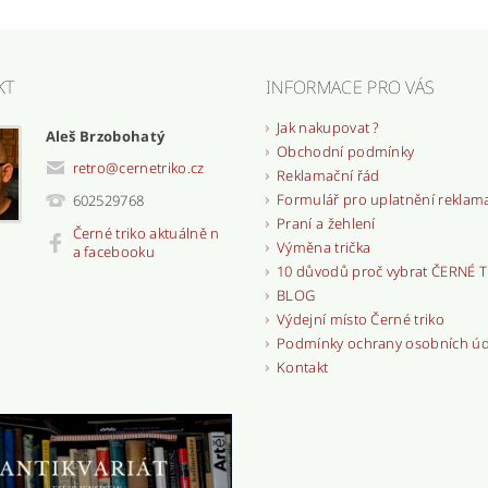
KT
INFORMACE PRO VÁS
Jak nakupovat ?
Aleš Brzobohatý
Obchodní podmínky
retro
@
cernetriko.cz
Reklamační řád
Formulář pro uplatnění reklam
602529768
Praní a žehlení
Černé triko aktuálně n
Výměna trička
a facebooku
10 důvodů proč vybrat ČERNÉ 
BLOG
Výdejní místo Černé triko
Podmínky ochrany osobních ú
Kontakt