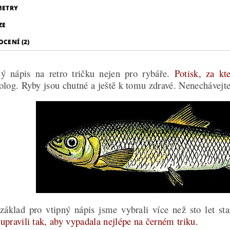
METRY
ZE
CENÍ (2)
ný nápis na retro tričku nejen pro rybáře.
Potisk, za kt
olog. Ryby jsou chutné a ještě k tomu zdravé. Nenechávejte 
základ pro vtipný nápis jsme vybrali více než sto let star
e
upravili tak, aby vypadala nejlépe na černém triku.