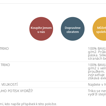
TRIKO
100% BAVLN
g/m2. Průk
páska. Sili
stranách b
 TRIKO
100% BAVLN
g/m2 s vel
proužkem, k
zvýrazňuje 
získává exk
 VELIKOSTÍ
Najdete v 
UHO POTISK VYDRŽÍ?
Triko se ne
vydrží stej
ní, kdo napíše příspěvek k této položce.