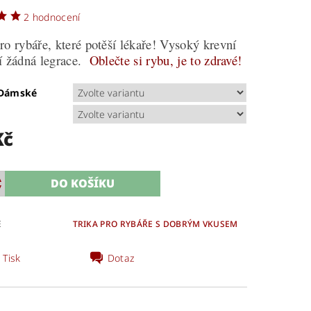
2 hodnocení
ro rybáře, které potěší lékaře! Vysoký krevní
í žádná legrace.
Oblečte si rybu, je to zdravé!
/Dámské
Kč
E
TRIKA PRO RYBÁŘE S DOBRÝM VKUSEM
Tisk
Dotaz