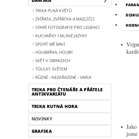
DÁMSKÁ
PARA
TRIKA PLNÁ KVĚTŮ
DISKU
ZVÍŘATA, ZVÍŘÁTKA A MAZLÍČCI
HODNO
STARÉ FOTOGRAFIE PRO LEGRACI
KUCHAŘKY I MLSNÉ JAZYKY
Vtip
SPORT MĚ BAVÍ
kardi
HOUBAŘKA, HOUBY
SVĚT V OBRAZECH
TOULKY SVĚTEM
RŮZNÉ - NEZAŘAZENÉ - VARIA
TRIKA PRO ČTENÁŘE A PŘÁTELE
ANTIKVARIÁTU
TRIKA KUTNÁ HORA
NOVINKY
Jako 
GRAFIKA
jsm