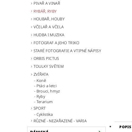
PIVAŘ A VINAŘ
RYBÁŘ, RYBY
HOUBAŘ, HOUBY
VČELAŘ A VČELA
HUDBA I MUZIKA
FOTOGRAF A JEHO TRIKO
STARÉ FOTOGRAFIE A VTIPNÉ NÁPISY
ORBIS PICTUS
TOULKY SVĚTEM
ZVÍŘATA
Koně
Ptáci a letci
Brouci, hmyz
Ryby
Terarium
SPORT
Cyklistika
RŮZNÉ - NEZAŘAZENÉ - VARIA
POPIS