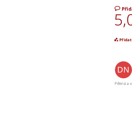
Při
5,
Přida
DN
Pěkná a v