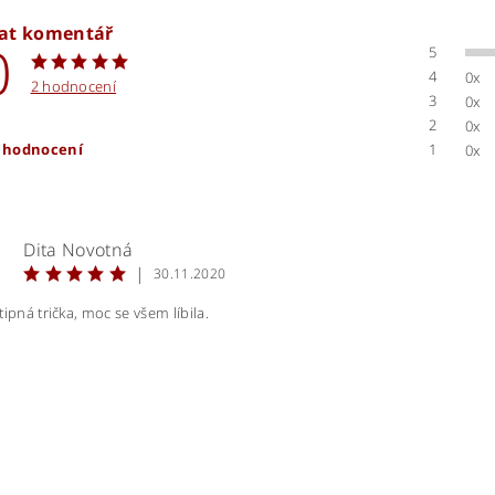
dat komentář
0
5
4
0x
2 hodnocení
3
0x
2
0x
t hodnocení
1
0x
Dita Novotná
|
30.11.2020
tipná trička, moc se všem líbila.