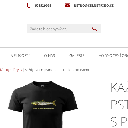
602529768
RETRO@CERNETRIKO.CZ
VELIKOSTI
O NÁS
GALERIE
HODNOCENÍ O
ká
Rybář, ryby
Každý týden pstruha ... - tričko s potiskem
KA
PST
S 