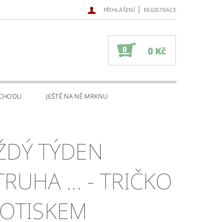
|
PŘIHLÁŠENÍ
REGISTRACE
0
0 Kč
BCHODU
JEŠTĚ NA NĚ MRKNU
ŽDÝ TÝDEN
RUHA ... - TRIČKO
POTISKEM