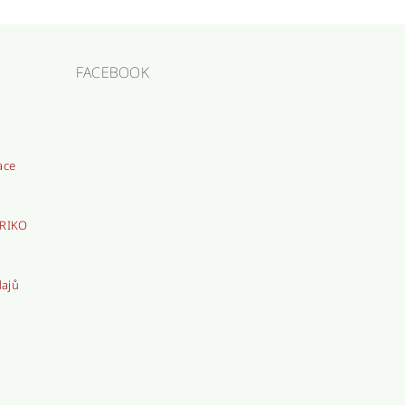
FACEBOOK
ace
TRIKO
dajů