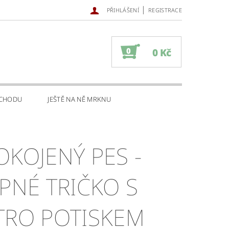
|
PŘIHLÁŠENÍ
REGISTRACE
0
0 Kč
BCHODU
JEŠTĚ NA NĚ MRKNU
OKOJENÝ PES -
IPNÉ TRIČKO S
TRO POTISKEM