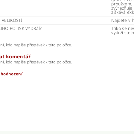
proužkem, k
zvýrazňuje 
získává exk
 VELIKOSTÍ
Najdete v 
UHO POTISK VYDRŽÍ?
Triko se ne
vydrží stej
ní, kdo napíše příspěvek k této položce.
dat komentář
ní, kdo napíše příspěvek k této položce.
t hodnocení