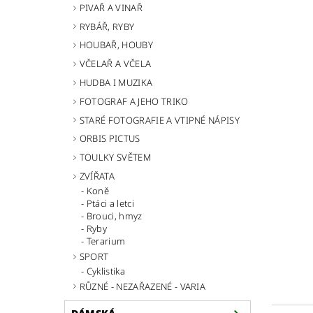
PIVAŘ A VINAŘ
RYBÁŘ, RYBY
HOUBAŘ, HOUBY
VČELAŘ A VČELA
HUDBA I MUZIKA
FOTOGRAF A JEHO TRIKO
STARÉ FOTOGRAFIE A VTIPNÉ NÁPISY
ORBIS PICTUS
TOULKY SVĚTEM
ZVÍŘATA
Koně
Ptáci a letci
Brouci, hmyz
Ryby
Terarium
SPORT
Cyklistika
RŮZNÉ - NEZAŘAZENÉ - VARIA