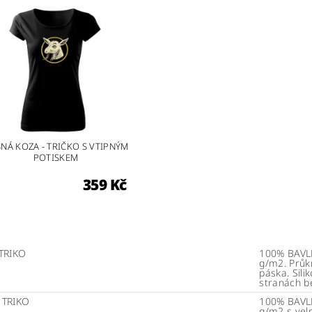
NÁ KOZA - TRIČKO S VTIPNÝM
POTISKEM
359 Kč
TRIKO
100% BAVLN
g/m2. Průk
páska. Sili
stranách b
 TRIKO
100% BAVLN
g/m2 s vel