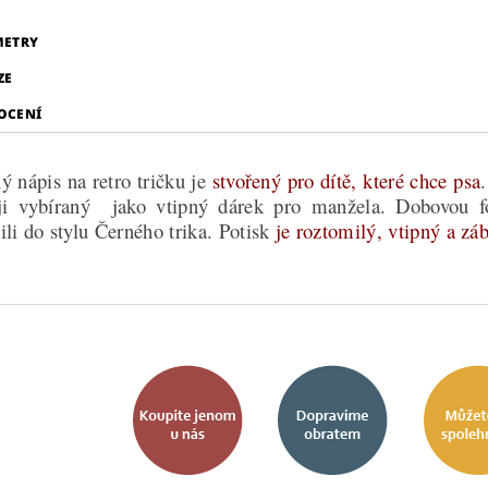
METRY
ZE
OCENÍ
ý nápis na retro tričku je
stvořený pro dítě, které chce psa
ěji vybíraný jako vtipný dárek pro manžela. Dobovou fo
ili do stylu Černého trika. Potisk
je roztomilý, vtipný a zá