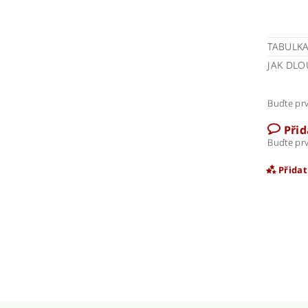
TABULKA
JAK DLO
Buďte prv
Při
Buďte prv
Přida