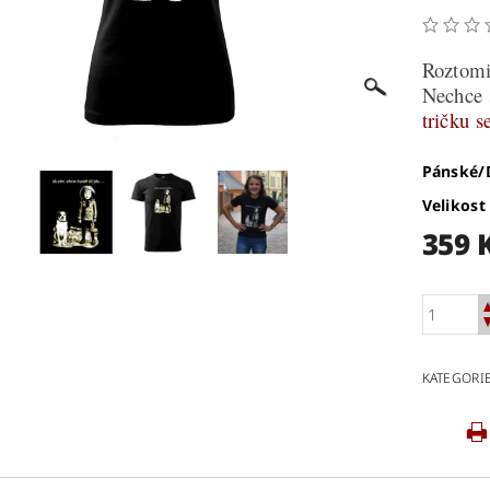
Roztomil
Nechce 
tričku s
Pánské
Velikost
359 
KATEGORI