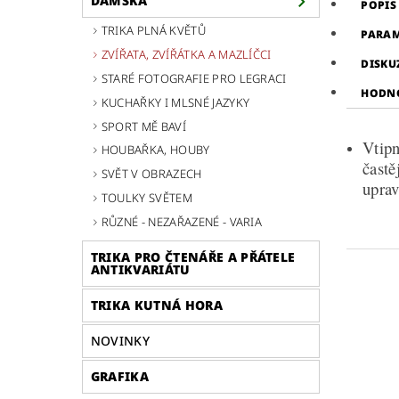
DÁMSKÁ
POPIS
TRIKA PLNÁ KVĚTŮ
PARA
ZVÍŘATA, ZVÍŘÁTKA A MAZLÍČCI
DISKU
STARÉ FOTOGRAFIE PRO LEGRACI
HODN
KUCHAŘKY I MLSNÉ JAZYKY
SPORT MĚ BAVÍ
Vtipn
HOUBAŘKA, HOUBY
čast
SVĚT V OBRAZECH
uprav
TOULKY SVĚTEM
RŮZNÉ - NEZAŘAZENÉ - VARIA
TRIKA PRO ČTENÁŘE A PŘÁTELE
ANTIKVARIÁTU
TRIKA KUTNÁ HORA
NOVINKY
GRAFIKA