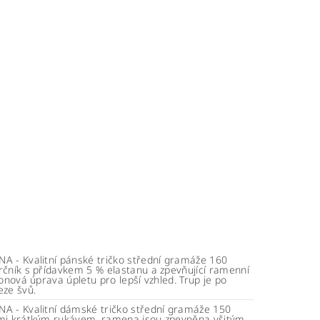
A - Kvalitní pánské tričko střední gramáže 160
rčník s přídavkem 5 % elastanu a zpevňující ramenní
konová úprava úpletu pro lepší vzhled. Trup je po
eze švů.
A - Kvalitní dámské tričko střední gramáže 150
mi krátkým rukávem, ramena jsou zpevněna všitým