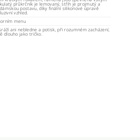
ulatý průkrčník je lemovaný, střih je projmutý a
dámskou postavu, díky finální silikonové úpravě
luzivní vzhled.
horním menu
sráží ani nebledne a potisk, při rozumném zacházení,
ně dlouho jako tričko.