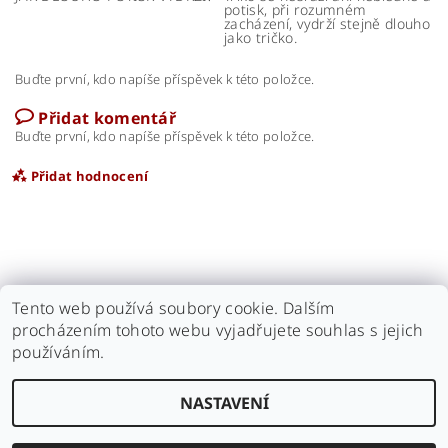
potisk, při rozumném
zacházení, vydrží stejně dlouho
jako tričko.
Buďte první, kdo napíše příspěvek k této položce.
Přidat komentář
Buďte první, kdo napíše příspěvek k této položce.
Přidat hodnocení
Tento web používá soubory cookie. Dalším
procházením tohoto webu vyjadřujete souhlas s jejich
Náš antikvariát
|
Naše videa
|
kamarádi - Antikvariát Motýl
|
používáním.
kamarádi - Antikvariát Beneš
NASTAVENÍ
Upravit nastavení cookies
2026 © Černé triko, všechna práva vyhrazena