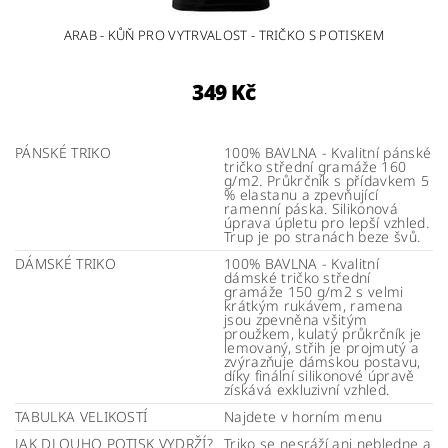
ARAB - KŮŇ PRO VYTRVALOST - TRIČKO S POTISKEM
349 Kč
PÁNSKÉ TRIKO
100% BAVLNA - Kvalitní pánské
tričko střední gramáže 160
g/m2. Průkrčník s přídavkem 5
% elastanu a zpevňující
ramenní páska. Silikonová
úprava úpletu pro lepší vzhled.
Trup je po stranách beze švů.
DÁMSKÉ TRIKO
100% BAVLNA - Kvalitní
dámské tričko střední
gramáže 150 g/m2 s velmi
krátkým rukávem, ramena
jsou zpevněna všitým
proužkem, kulatý průkrčník je
lemovaný, střih je projmutý a
zvýrazňuje dámskou postavu,
díky finální silikonové úpravě
získává exkluzivní vzhled.
TABULKA VELIKOSTÍ
Najdete v horním menu
JAK DLOUHO POTISK VYDRŽÍ?
Triko se nesráží ani nebledne a