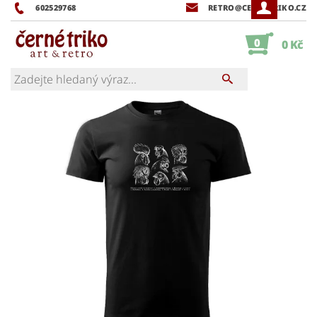
602529768
RETRO@CERNETRIKO.CZ
0
0 Kč