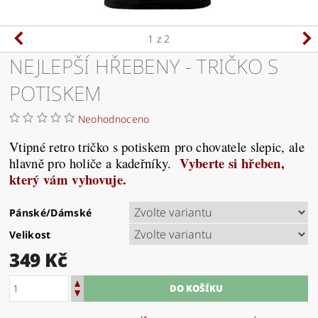
1
z 2
NEJLEPŠÍ HŘEBENY - TRIČKO S
POTISKEM
Neohodnoceno
Vtipné retro tričko s potiskem pro chovatele slepic, ale
Vyberte si hřeben,
hlavně pro holiče a kadeřníky.
který vám vyhovuje.
Pánské/Dámské
Velikost
349 Kč