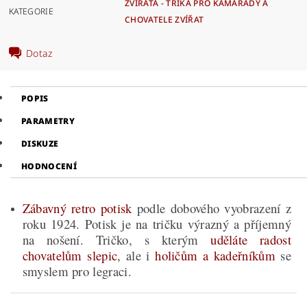
ZVÍŘATA - TRIKA PRO KAMARÁDY A
KATEGORIE
CHOVATELE ZVÍŘAT
Dotaz
POPIS
PARAMETRY
DISKUZE
HODNOCENÍ
Zábavný retro potisk
podle dobového vyobrazení z
roku 1924. Potisk je na tričku výrazný a příjemný
na nošení. Tričko, s kterým
uděláte radost
chovatelům slepic
, ale i
holičům a kadeřníkům
se
smyslem pro legraci.