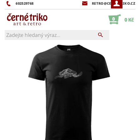
602529768
RETRO@CERNETRIKO.CZ
0
0 Kč