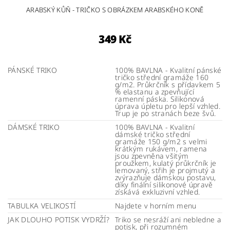
ARABSKÝ KŮŇ - TRIČKO S OBRÁZKEM ARABSKÉHO KONĚ
349 Kč
PÁNSKÉ TRIKO
100% BAVLNA - Kvalitní pánské
tričko střední gramáže 160
g/m2. Průkrčník s přídavkem 5
% elastanu a zpevňující
ramenní páska. Silikonová
úprava úpletu pro lepší vzhled.
Trup je po stranách beze švů.
DÁMSKÉ TRIKO
100% BAVLNA - Kvalitní
dámské tričko střední
gramáže 150 g/m2 s velmi
krátkým rukávem, ramena
jsou zpevněna všitým
proužkem, kulatý průkrčník je
lemovaný, střih je projmutý a
zvýrazňuje dámskou postavu,
díky finální silikonové úpravě
získává exkluzivní vzhled.
TABULKA VELIKOSTÍ
Najdete v horním menu
JAK DLOUHO POTISK VYDRŽÍ?
Triko se nesráží ani nebledne a
potisk, při rozumném