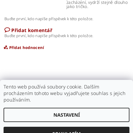
zacházení, vydrží stejně dlouho
jako tričko.
Buďte první, kdo napíše příspěvek k této položce.
Přidat komentář
Buďte první, kdo napíše příspěvek k této položce.
Přidat hodnocení
Tento web používá soubory cookie. Dalším
procházením tohoto webu vyjadřujete souhlas s jejich
Náš antikvariát
|
Naše videa
|
kamarádi - Antikvariát Motýl
|
používáním.
kamarádi - Antikvariát Beneš
NASTAVENÍ
Upravit nastavení cookies
2026 © Černé triko, všechna práva vyhrazena
Vytvořil Shoptet