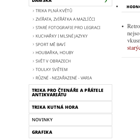
DÁMSKÁ
HODNO
TRIKA PLNÁ KVĚTŮ
ZVÍŘATA, ZVÍŘÁTKA A MAZLÍČCI
Retro
STARÉ FOTOGRAFIE PRO LEGRACI
nejso
KUCHAŘKY I MLSNÉ JAZYKY
vkus
SPORT MĚ BAVÍ
starý
HOUBAŘKA, HOUBY
SVĚT V OBRAZECH
TOULKY SVĚTEM
RŮZNÉ - NEZAŘAZENÉ - VARIA
TRIKA PRO ČTENÁŘE A PŘÁTELE
ANTIKVARIÁTU
TRIKA KUTNÁ HORA
NOVINKY
GRAFIKA