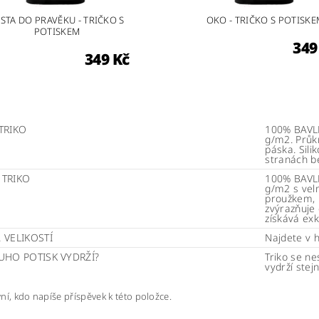
STA DO PRAVĚKU - TRIČKO S
OKO - TRIČKO S POTISK
POTISKEM
349
349 Kč
TRIKO
100% BAVLN
g/m2. Průk
páska. Sili
stranách b
 TRIKO
100% BAVLN
g/m2 s vel
proužkem, k
zvýrazňuje 
získává exk
 VELIKOSTÍ
Najdete v 
UHO POTISK VYDRŽÍ?
Triko se ne
vydrží stej
ní, kdo napíše příspěvek k této položce.