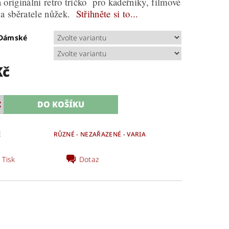
 originální retro tričko pro kadeřníky, filmové
 a sběratele nůžek.
Střihněte si to...
/Dámské
Kč
E
RŮZNÉ - NEZAŘAZENÉ - VARIA
Tisk
Dotaz