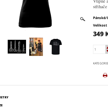
Vtipné a
střihače
Pánské
Velikost
349 
KATEGORI
METRY
ZE