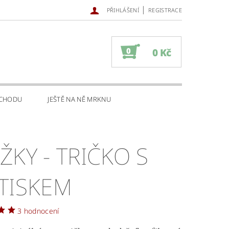
|
PŘIHLÁŠENÍ
REGISTRACE
0
0 Kč
BCHODU
JEŠTĚ NA NĚ MRKNU
ŽKY - TRIČKO S
TISKEM
3 hodnocení