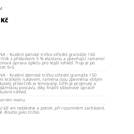
EM
 Kč
A - Kvalitní pánské tričko střední gramáže 160
rčník s přídavkem 5 % elastanu a zpevňující ramenní
konová úprava úpletu pro lepší vzhled. Trup je po
eze švů.
A - Kvalitní dámské tričko střední gramáže 150
mi krátkým rukávem, ramena jsou zpevněna všitým
ulatý průkrčník je lemovaný, střih je projmutý a
dámskou postavu, díky finální silikonové úpravě
luzivní vzhled.
horním menu
sráží ani nebledne a potisk, při rozumném zacházení,
ně dlouho jako tričko.