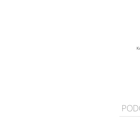
K
POD