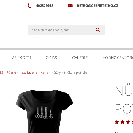
602529768
RETRO@CERNETRIKO.CZ
VELIKOSTI
O NÁS
GALERIE
HODNOCENÍ O
ká
Různé - nezařazené - varia
Nůžky - tričko s potiskem
NŮ
PO