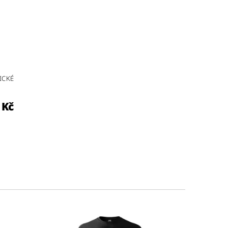
ICKÉ
 Kč