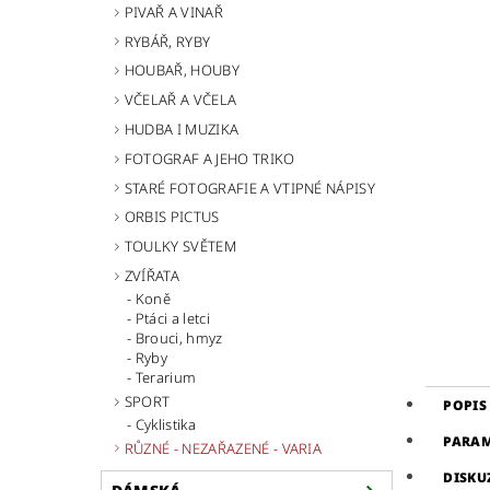
PIVAŘ A VINAŘ
RYBÁŘ, RYBY
HOUBAŘ, HOUBY
VČELAŘ A VČELA
HUDBA I MUZIKA
FOTOGRAF A JEHO TRIKO
STARÉ FOTOGRAFIE A VTIPNÉ NÁPISY
ORBIS PICTUS
TOULKY SVĚTEM
ZVÍŘATA
Koně
Ptáci a letci
Brouci, hmyz
Ryby
Terarium
SPORT
POPIS
Cyklistika
PARA
RŮZNÉ - NEZAŘAZENÉ - VARIA
DISKU