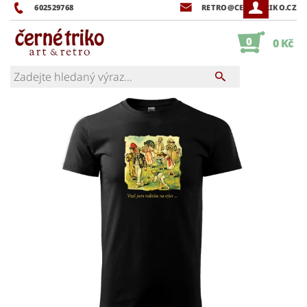
602529768
RETRO@CERNETRIKO.CZ
0
0 Kč