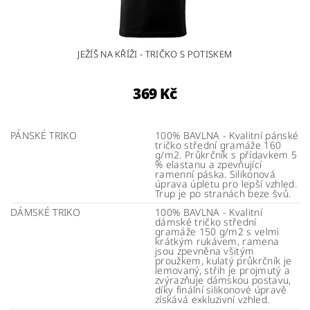
JEŽÍŠ NA KŘÍŽI - TRIČKO S POTISKEM
369 Kč
PÁNSKÉ TRIKO
100% BAVLNA - Kvalitní pánské
tričko střední gramáže 160
g/m2. Průkrčník s přídavkem 5
% elastanu a zpevňující
ramenní páska. Silikonová
úprava úpletu pro lepší vzhled.
Trup je po stranách beze švů.
DÁMSKÉ TRIKO
100% BAVLNA - Kvalitní
dámské tričko střední
gramáže 150 g/m2 s velmi
krátkým rukávem, ramena
jsou zpevněna všitým
proužkem, kulatý průkrčník je
lemovaný, střih je projmutý a
zvýrazňuje dámskou postavu,
díky finální silikonové úpravě
získává exkluzivní vzhled.