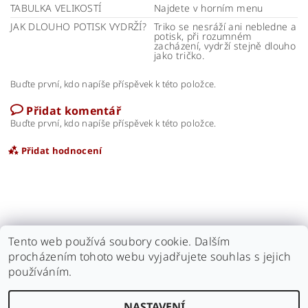
TABULKA VELIKOSTÍ
Najdete v horním menu
JAK DLOUHO POTISK VYDRŽÍ?
Triko se nesráží ani nebledne a
potisk, při rozumném
zacházení, vydrží stejně dlouho
jako tričko.
Buďte první, kdo napíše příspěvek k této položce.
Přidat komentář
Buďte první, kdo napíše příspěvek k této položce.
Přidat hodnocení
Tento web používá soubory cookie. Dalším
procházením tohoto webu vyjadřujete souhlas s jejich
používáním.
Náš antikvariát
|
Naše videa
|
kamarádi - Antikvariát Motýl
|
kamarádi - Antikvariát Beneš
NASTAVENÍ